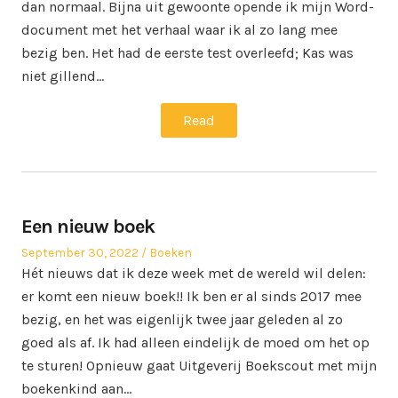
dan normaal. Bijna uit gewoonte opende ik mijn Word-
document met het verhaal waar ik al zo lang mee
bezig ben. Het had de eerste test overleefd; Kas was
niet gillend…
Read
Een nieuw boek
Posted
Posted
September 30, 2022
Boeken
on
in
Hét nieuws dat ik deze week met de wereld wil delen:
er komt een nieuw boek!! Ik ben er al sinds 2017 mee
bezig, en het was eigenlijk twee jaar geleden al zo
goed als af. Ik had alleen eindelijk de moed om het op
te sturen! Opnieuw gaat Uitgeverij Boekscout met mijn
boekenkind aan…