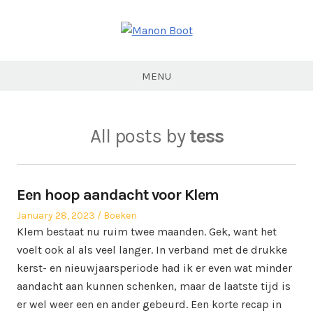
Skip
to
content
Manon
Boot
MENU
All posts by
tess
Een hoop aandacht voor Klem
Posted
Posted
January 28, 2023
Boeken
on
in
Klem bestaat nu ruim twee maanden. Gek, want het
voelt ook al als veel langer. In verband met de drukke
kerst- en nieuwjaarsperiode had ik er even wat minder
aandacht aan kunnen schenken, maar de laatste tijd is
er wel weer een en ander gebeurd. Een korte recap in