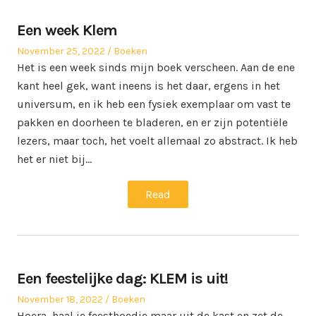
Een week Klem
Posted
Posted
November 25, 2022
Boeken
on
in
Het is een week sinds mijn boek verscheen. Aan de ene
kant heel gek, want ineens is het daar, ergens in het
universum, en ik heb een fysiek exemplaar om vast te
pakken en doorheen te bladeren, en er zijn potentiële
lezers, maar toch, het voelt allemaal zo abstract. Ik heb
het er niet bij…
Read
Een feestelijke dag: KLEM is uit!
Posted
Posted
November 18, 2022
Boeken
on
in
Hoera, haal je feesthoedje maar uit de kast en zet de