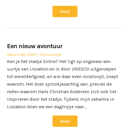
Read
Een nieuw avontuur
Posted
Posted
March 28, 2022
Persoonlijk
on
in
Ken je het stadje Sintra? Het ligt op ongeveer een
uurtje van Lissabon en is door UNESCO uitgeroepen
tot werelderfgoed, en wie daar even rondloopt, snapt
waarom. Het doet sprookjesachtig aan, precies de
reden waarom Hans Christian Andersen zich ook liet
inspireren door het stadje. Tijdens mijn vakantie in
Lissabon doen we een dagtripje naar…
Read